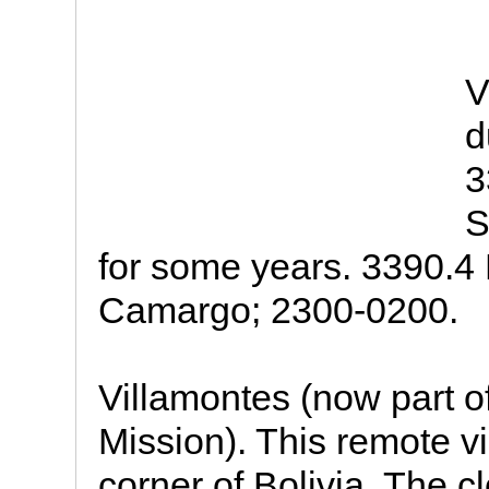
V
d
3
S
for some years. 3390.
Camargo; 2300-0200.
Villamontes (now part o
Mission). This remote vi
corner of Bolivia. The c