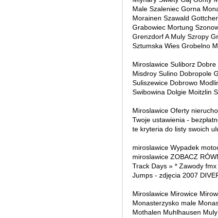
Male Szaleniec Gorna Mona
Morainen Szawald Gottche
Grabowiec Mortung Szonow
Grenzdorf A Muly Szropy G
Sztumska Wies Grobelno My
Miroslawice Suliborz Dobre
Misdroy Sulino Dobropole 
Suliszewice Dobrowo Modl
Swibowina Dolgie Moitzlin 
Miroslawice Oferty nierucho
Twoje ustawienia - bezpłatn
te kryteria do listy swoich 
miroslawice Wypadek motocy
miroslawice ZOBACZ RÓWNIE
Track Days » * Zawody fmx 
Jumps - zdjęcia 2007 DIVER
Miroslawice Mirowice Miro
Monasterzysko male Monas
Mothalen Muhlhausen Muly