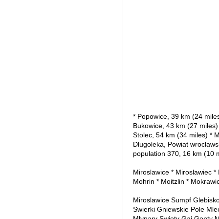
* Popowice, 39 km (24 miles
Bukowice, 43 km (27 miles) 
Stolec, 54 km (34 miles) * 
Dlugoleka, Powiat wroclawsk
population 370, 16 km (10 m
Miroslawice * Miroslawiec *
Mohrin * Moitzlin * Mokraw
Miroslawice Sumpf Glebis
Swierki Gniewskie Pole Ml
Mlynary Swiety Gaj Gonty