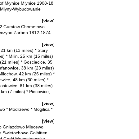
of Młynice Mlynice 1908-18
ß Młyny-Wybudowanie
[view]
262 Gumtow Chometowo
eczyno Zarben 1812-1874
[view]
 21 km (13 miles) * Stary
s) * Milin, 25 km (15 miles)
(21 miles) * Gosciecice, 35
tefanowice, 38 km (23 miles)
Milochow, 42 km (26 miles) *
owice, 48 km (30 miles) *
gostowice, 61 km (38 miles)
 km (7 miles) * Piecowice,
[view]
wo * Modrzewo * Mogilica *
[view]
wo Gniazdowo Mlecewo
a Swietochowo Golbitten
d Gorki Monasterzysko