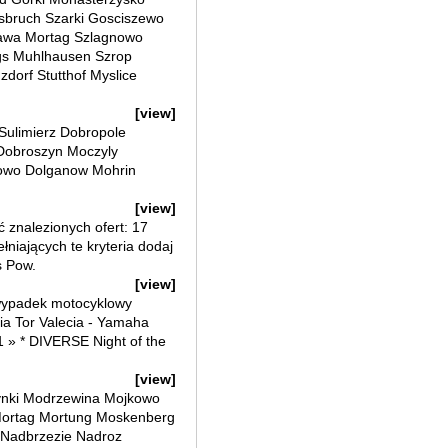
sbruch Szarki Gosciszewo
awa Mortag Szlagnowo
gs Muhlhausen Szrop
dorf Stutthof Myslice
[view]
Sulimierz Dobropole
 Dobroszyn Moczyly
lowo Dolganow Mohrin
[view]
ć znalezionych ofert: 17
niających te kryteria dodaj
s Pow.
[view]
 wypadek motocyklowy
a Tor Valecia - Yamaha
1 » * DIVERSE Night of the
[view]
ynki Modrzewina Mojkowo
Mortag Mortung Moskenberg
 Nadbrzezie Nadroz