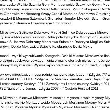
sterzysko Wielkie Szalmia Gory Montauerweide Szalwinek Goryn Moo
ndorf Morany Szkaradowo Male Gottschendorf Morgi Szkarpawa Gozd
o Grabowko Moskenberg Szopy Gradki Mothalen Szramowo Greissin
renzdorf B Mungen Sztembark Grenzdorf Jungfer Myslecin Sztum Grenz
szewko Sztumskie Przedmicscie Grochowo Iii
 Miroslawiec Sulikowo Dobrkowo Mirotki Sulimice Dobrogoszcz Mirowo 
Gryfinskie Moczkowo Sulinowo Dobropole Pyrzyckie Moczydlo Sulislaw
imowo Suliszewo Dobrzany Modrzewo Sulomino Dobrzyca Mogilica Su
Swidwin Dolice Mokrawica Swiecie Kolobrzeskie Dolitz Mokre
mości - wyniki wyszukiwania Kategoria: Działki Miasto: Mirosławice Iloś
e usługi subskrybuj powiadomienia e-mail o ofertach nieruchomości speł
ulubionych wyszukiwań Wyświetlaj po ofert na stronie Sortuj według: Opi
klowy miroslawice = poprzednie nastepne ajax-loader | Zdjęcie: 7/7
Ż GALERIE FOTO * Zdjęcia Tor Valecia - Yamaha Track Days Zdjęci
i cross country Kwidzyn 2011 Zawody fmx i cross country Kwidzyn 201
SE Night of the Jumps - zdjęcia 2007 » * Custom Festival 2011 -
wo Miswalde Mlecewo Mleczewo Mloteczno Mlynarska wola Mlynary Ml
terzysko wielkie Montauerweide Moosbruch Morainen Morany Morgi 
 Mungen Myslecin Myslice Myszewko Myszewo Myszewo ii Nadbrzeze