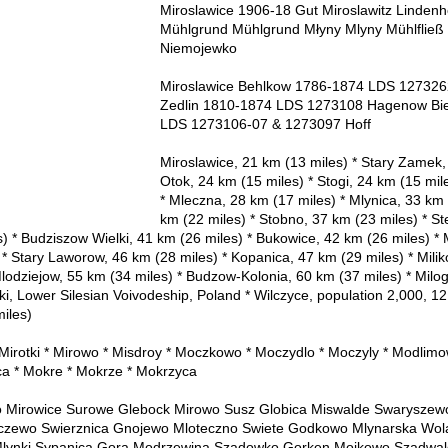
Miroslawice 1906-18 Gut Miroslawitz Lindenh
Mühlgrund Mühlgrund Młyny Mlyny Mühlflie
Niemojewko
Miroslawice Behlkow 1786-1874 LDS 1273
Zedlin 1810-1874 LDS 1273108 Hagenow Bi
LDS 1273106-07 & 1273097 Hoff
Miroslawice, 21 km (13 miles) * Stary Zamek,
Otok, 24 km (15 miles) * Stogi, 24 km (15 mile
* Mleczna, 28 km (17 miles) * Mlynica, 33 km 
km (22 miles) * Stobno, 37 km (23 miles) * S
) * Budziszow Wielki, 41 km (26 miles) * Bukowice, 42 km (26 miles) * 
* Stary Laworow, 46 km (28 miles) * Kopanica, 47 km (29 miles) * Milik
Mlodziejow, 55 km (34 miles) * Budzow-Kolonia, 60 km (37 miles) * Milo
i, Lower Silesian Voivodeship, Poland * Wilczyce, population 2,000, 12
iles)
 Mirotki * Mirowo * Misdroy * Moczkowo * Moczydlo * Moczyly * Modlimo
ica * Mokre * Mokrze * Mokrzyca
ko Mirowice Surowe Glebock Mirowo Susz Globica Miswalde Swarysze
eczewo Swierznica Gnojewo Mloteczno Swiete Godkowo Mlynarska Wol
 Mlynki Sypanica Gora Modrzewina Szadowko Gorken Mojkowo Szadwal