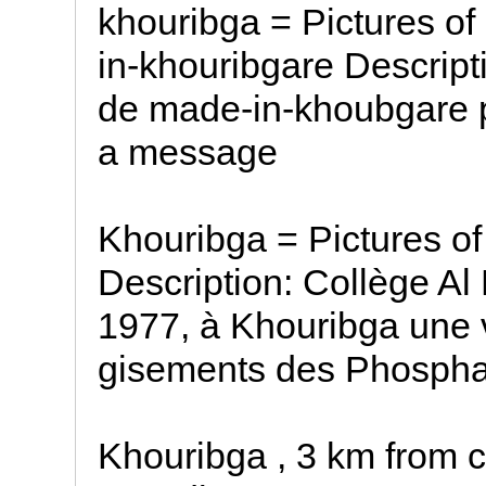
khouribga = Pictures o
in-khouribgare Descript
de made-in-khoubgare p
a message
Khouribga = Pictures o
Description: Collège Al
1977, à Khouribga une v
gisements des Phospha
Khouribga , 3 km from center (خوريبكة