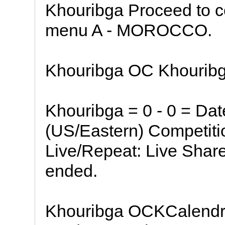
Khouribga Proceed to c
menu A - MOROCCO.
Khouribga OC Khouribga
Khouribga = 0 - 0 = Da
(US/Eastern) Competit
Live/Repeat: Live Shar
ended.
Khouribga OCKCalendrie