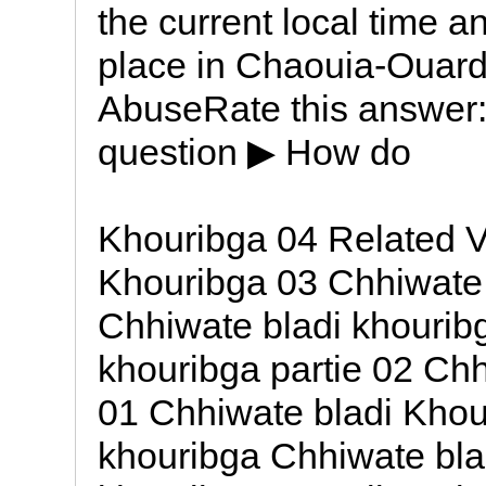
the current local time a
place in Chaouia-Ouar
AbuseRate this answer: 
question ▶ How do
Khouribga 04 Related V
Khouribga 03 Chhiwate 
Chhiwate bladi khouribg
khouribga partie 02 Chh
01 Chhiwate bladi Khou
khouribga Chhiwate blad