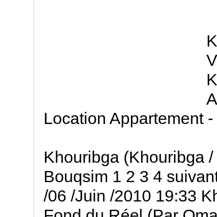
K
V
K
A
Location Appartement -
Khouribga (Khouribga /
Bouqsim 1 2 3 4 suivan
/06 /Juin /2010 19:33 K
Fond du Réel (Par Om