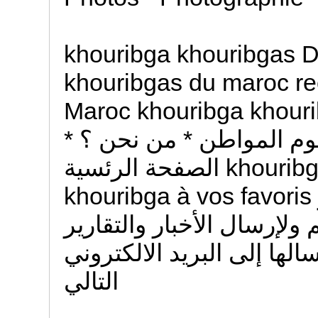
khouribga khouribgas D
khouribgas du maroc re
Maroc khouribga khouribga * مل الموقع
 هموم المواطن * من نحن ؟
الصفحة الرئسية khouribga أضفنا إلى المفضلة Ajoutez
khouribga à vos favoris للإتصال لنشر مقالاتكم التي تعبر
لإرسال الأخبار والتقارير
لها إلى البريد الالكتروني
التالي