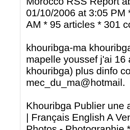
Morocco RSS Report abu
01/10/2006 at 3:05 PM 
AM * 95 articles * 301
khouribga-ma khouribga-
mapelle youssef j'ai 16 
khouribga) plus dinfo c
mec_du_ma@hotmail.
Khouribga Publier une 
| Français English A Ve
Photos - Photographie * 