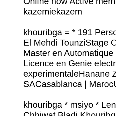
Online now Active mem
kazemiekazem
khouribga = * 191 Pers
El Mehdi TounziStage O
Master en Automatique et
Licence en Genie electr
experimentaleHanane 
SACasablanca | MarocU
khouribga * msiyo * Len
Chhiwat Bladi Khouribg