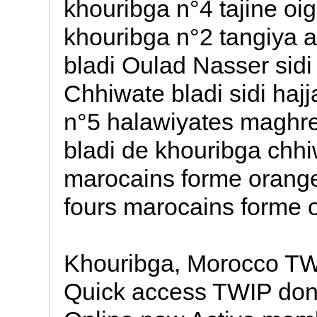
khouribga n°4 tajine oi
khouribga n°2 tangiya 
bladi Oulad Nasser sidi
Chhiwate bladi sidi hajj
n°5 halawiyates maghre
bladi de khouribga chhiw
marocains forme oranges
fours marocains forme o
Khouribga, Morocco TWI
Quick access TWIP don