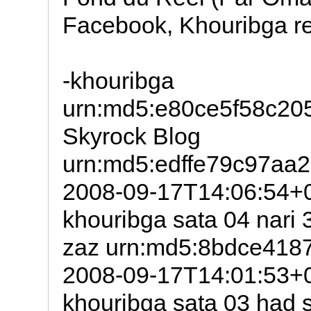
Facebook, Khouribga r
-khouribga
urn:md5:e80ce5f58c2
Skyrock Blog
urn:md5:edffe79c97aa
2008-09-17T14:06:54+0
khouribga sata 04 nari
zaz urn:md5:8bdce41
2008-09-17T14:01:53+0
khouribga sata 03 had 